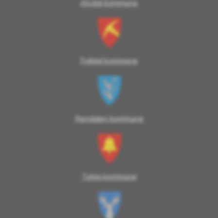
Alvdal kommune
Folldal kommune
Rendalen kommune
Tolga kommune