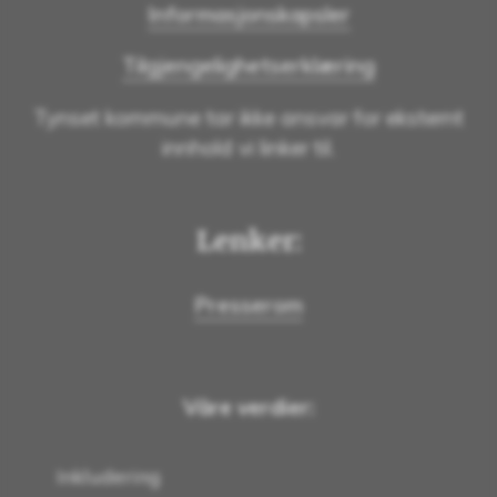
Informasjonskapsler
Tilgjengelighetserklæring
Tynset kommune tar ikke ansvar for eksternt
innhold vi linker til.
Lenker:
Presserom
Våre verdier:
Inkludering