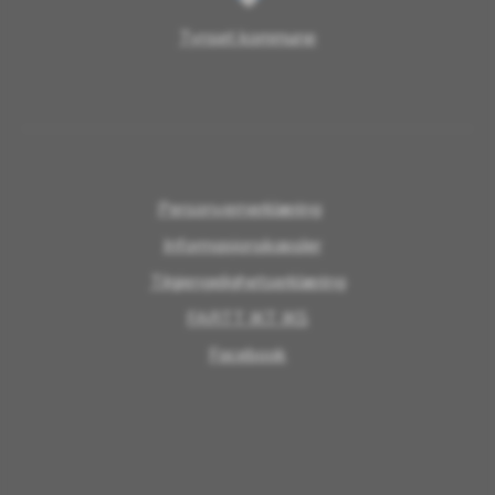
Tynset kommune
Personvernerklæring
Informasjonskapsler
Tilgjengelighetserklæring
FARTT IKT IKS
Facebook