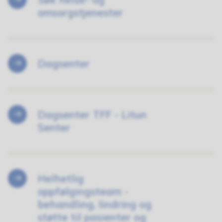
omsorgstjenester
Dagsenter
Dagsenter TFF - Litun
Senter
Helhetlig
oppfølgingsteam -
behandling, lindring og
støtte til pasienter og