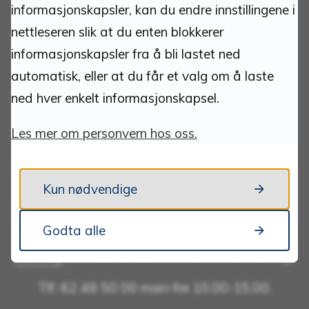
informasjonskapsler, kan du endre innstillingene i
nettleseren slik at du enten blokkerer
Org.nr.: 940837685
Kommunenummer: 3427
informasjonskapsler fra å bli lastet ned
Bankkonto: 1813 52 30444
automatisk, eller at du får et valg om å laste
Bankkonto innbetaling faktura m/KID: 1813 52
ned hver enkelt informasjonskapsel.
30266
VIPPS: 518958
Les mer om personvern hos oss.
Kontakt:
Kun nødvendige
postmottak@tynset.kommune.no
Godta alle
eDialog
(sikker kanal for dokumentinnsending)
Tlf: 62 48 50 00 man-fre 10.00-15.00.