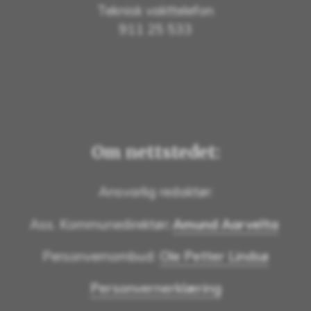
Teknisk vakttelefon
911 25 533
Om nettstedet:
Ansvarlig redaktør:
Ass. Kommunedirektør
:
Amund Aarvelta
Personvernombud:
Ole Petter Lindsø
Personvernerklæring