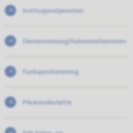
Institusjonstjenesten
Demensomsorg/Hukommelsesteam
Funksjonshemming
Pårørendestøtte
Søk helse- og