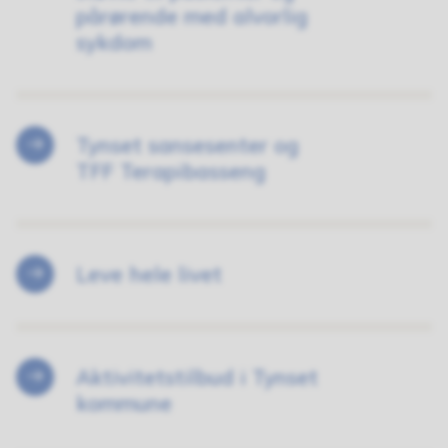
pårørende med alvorlig
sykdom
Tynset sansesenter og
TFF Terapibasseng
Leve hele livet
Aktivitetstilbud i Tynset
kommune