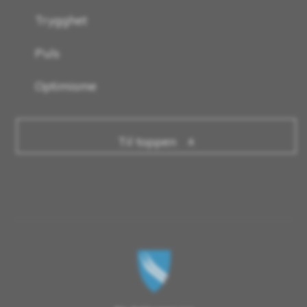
Trygghet
Puls
Optimisme
Til toppen