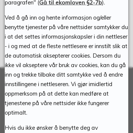
paragrafen" (
Gå til ekomloven §2-7b
).
Ja
Nei
Ved å gå inn og hente informasjon og/eller
benytte tjenester på våre nettsider samtykker du
i at det settes informasjonskapsler i din nettleser
- i og med at de fleste nettlesere er innstilt slik at
de automatisk aksepterer cookies. Dersom du
ikke vil akseptere vår bruk av cookies, kan du gå
inn og trekke tilbake ditt samtykke ved å endre
innstillingene i nettleseren. Vi gjør imidlertid
Adresse:
oppmerksom på at dette kan medføre at
tjenestene på våre nettsider ikke fungerer
Tynset kommune
optimalt.
Torvgata 1
Hvis du ikke ønsker å benytte deg av
2500 Tynset