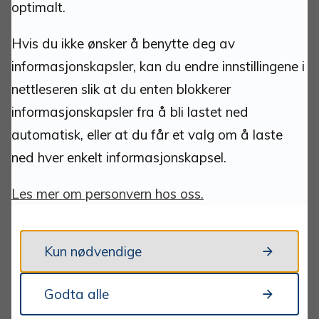
optimalt.
Ansvarlig redaktør:
Hvis du ikke ønsker å benytte deg av
Ass. Kommunedirektør
:
Amund Aarvelta
informasjonskapsler, kan du endre innstillingene i
nettleseren slik at du enten blokkerer
Personvernombud:
Ole Petter Lindsø
informasjonskapsler fra å bli lastet ned
Personvernerklæring
automatisk, eller at du får et valg om å laste
Informasjonskapsler
ned hver enkelt informasjonskapsel.
Tilgjengelighetserklæring
Les mer om personvern hos oss.
Tynset kommune tar ikke ansvar for eksternt
innhold vi linker til.
Kun nødvendige
Godta alle
Lenker: