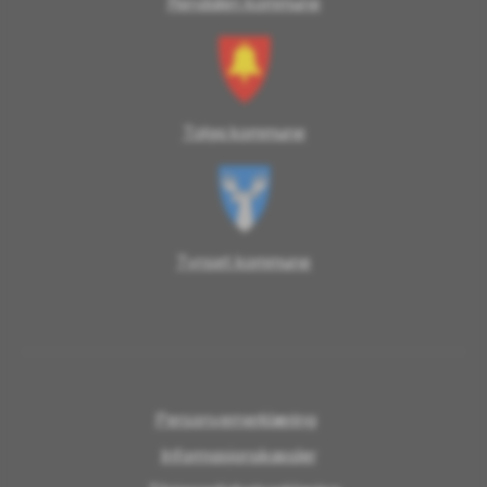
Rendalen kommune
Tolga kommune
Tynset kommune
Personvernerklæring
Informasjonskapsler