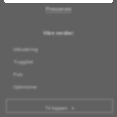
Presserom
Våre verdier:
Inkludering
Trygghet
Puls
Optimisme
Til toppen