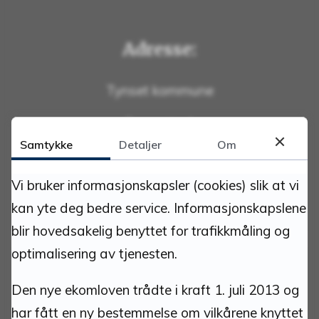
Adresse:
Tynset kommune
Torvgata 1
2500 Tynset
Samtykke
Detaljer
Om
Org.nr.: 940837685
Vi bruker informasjonskapsler (cookies) slik at vi
Kommunenummer: 3427
kan yte deg bedre service. Informasjonskapslene
Bankkonto: 1813 52 30444
blir hovedsakelig benyttet for trafikkmåling og
Bankkonto innbetaling faktura m/KID: 1813 52
optimalisering av tjenesten.
30266
VIPPS: 518958
Den nye ekomloven trådte i kraft 1. juli 2013 og
har fått en ny bestemmelse om vilkårene knyttet