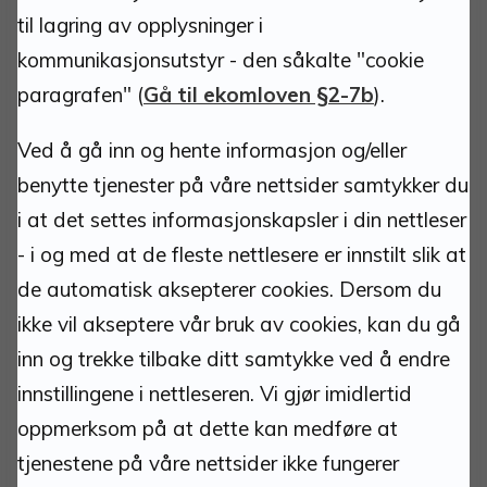
til lagring av opplysninger i
Kontakt:
kommunikasjonsutstyr - den såkalte "cookie
postmottak@tynset.kommune.no
paragrafen" (
Gå til ekomloven §2-7b
).
eDialog
(sikker kanal for dokumentinnsending)
Ved å gå inn og hente informasjon og/eller
benytte tjenester på våre nettsider samtykker du
Tlf: 62 48 50 00 man-fre 10.00-15.00.
i at det settes informasjonskapsler i din nettleser
Teknisk vakttelefon
- i og med at de fleste nettlesere er innstilt slik at
911 25 533
de automatisk aksepterer cookies. Dersom du
ikke vil akseptere vår bruk av cookies, kan du gå
inn og trekke tilbake ditt samtykke ved å endre
innstillingene i nettleseren. Vi gjør imidlertid
oppmerksom på at dette kan medføre at
Om nettstedet:
tjenestene på våre nettsider ikke fungerer