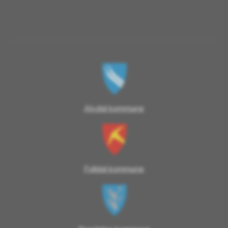
Alvdal kommune
Folldal kommune