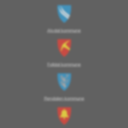
Alvdal kommune
Folldal kommune
Rendalen kommune