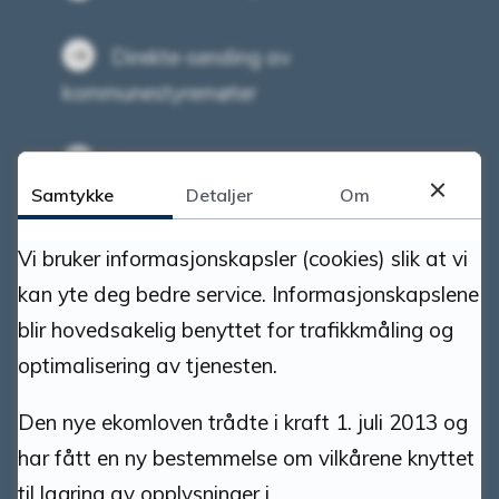
Direkte-sending av
kommunestyremøter
Opptak av kommunestyremøter
Samtykke
Detaljer
Om
Interkommunalt politisk råd for
Vi bruker informasjonskapsler (cookies) slik at vi
Nord-Østerdal
kan yte deg bedre service. Informasjonskapslene
blir hovedsakelig benyttet for trafikkmåling og
Kunngjøringer og høringer
optimalisering av tjenesten.
Ledige stillinger
Den nye ekomloven trådte i kraft 1. juli 2013 og
har fått en ny bestemmelse om vilkårene knyttet
Personoversikt
til lagring av opplysninger i