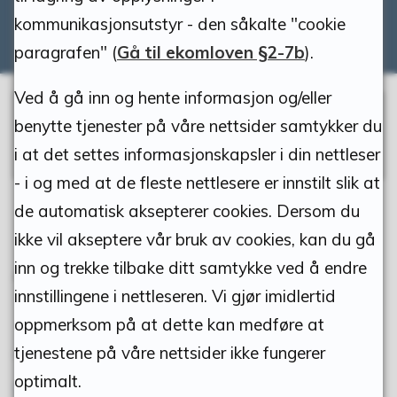
kommunikasjonsutstyr - den såkalte "cookie
paragrafen" (
Gå til ekomloven §2-7b
).
Ved å gå inn og hente informasjon og/eller
Tynset Kino & Kultur | Forside
benytte tjenester på våre nettsider samtykker du
(tynsetkulturhus.no)
i at det settes informasjonskapsler i din nettleser
- i og med at de fleste nettlesere er innstilt slik at
de automatisk aksepterer cookies. Dersom du
ikke vil akseptere vår bruk av cookies, kan du gå
Aktuelt i kommunen
inn og trekke tilbake ditt samtykke ved å endre
innstillingene i nettleseren. Vi gjør imidlertid
oppmerksom på at dette kan medføre at
tjenestene på våre nettsider ikke fungerer
07.08.2026
optimalt.
Søk tilskudd, stipender og foreslå kandidater