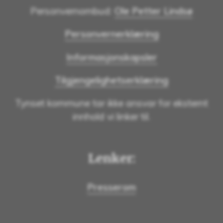
Personvernombud:
Ole Petter Lindsø
Personvernerklæring
Informasjonskapsler
Tilgjengelighetserklæring
Tynset kommune tar ikke ansvar for eksternt
innhold vi linker til.
Lenker:
Presserom