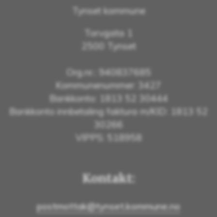
Tynset kommune
Torvgata 1
2500 Tynset
Org.nr.: 940837685
Kommunenummer: 3427
Bankkonto: 1813 52 30444
Bankkonto innbetaling faktura m/KID: 1813 52
30266
VIPPS: 518958
Kontakt:
postmottak@tynset.kommune.no