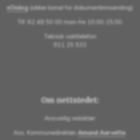
eDialog
(sikker kanal for dokumentinnsending)
Tlf: 62 48 50 00 man-fre 10.00-15.00.
Teknisk vakttelefon
911 25 533
Om nettstedet:
Ansvarlig redaktør:
Ass. Kommunedirektør
:
Amund Aarvelta