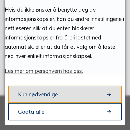
til kulturpris – frist 15. september!
Hvis du ikke ønsker å benytte deg av
informasjonskapsler, kan du endre innstillingene i
nettleseren slik at du enten blokkerer
07.08.2026
informasjonskapsler fra å bli lastet ned
Trygg Trafikk - Trygg skolestart begynner nå
automatisk, eller at du får et valg om å laste
ned hver enkelt informasjonskapsel.
Les mer om personvern hos oss.
Gå til nyhetsarkiv
Kun nødvendige
Godta alle
Adresse: