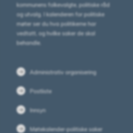
kommunens folkevalgte, politiske råd
og utvalg. I kalenderen for politiske
møter ser du hva politikerne har
vedtatt, og hvilke saker de skal
behandle.
Administrativ organisering
Postliste
Innsyn
Møtekalender-politiske saker