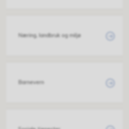
Næring, landbruk og miljø
Barnevern
Sosiale tjenester