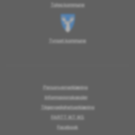
Tolga kommune
Tynset kommune
Personvernerklæring
Informasjonskapsler
Tilgjengelighetserklæring
FARTT IKT IKS
Facebook