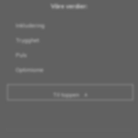
Våre verdier:
Inkludering
Trygghet
Puls
Optimisme
Til toppen