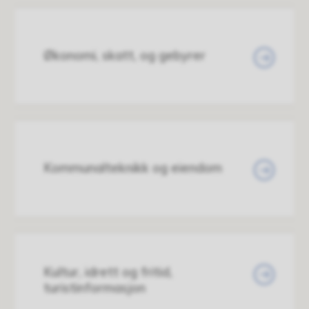
Økonomi, skatt, og gebyrer
Kommunalteknikk og eiendom
Kultur, idrett og fritid,
turistinformasjon