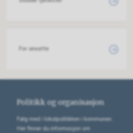
For ansatte
Politikk og organisasjon
Følg med i lokalpolitikken i kommunen.
Her finner du informasjon om