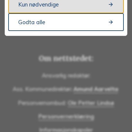
Kun nødvendige
911 25 533
Godta alle
Om nettstedet:
Ansvarlig redaktør:
Ass. Kommunedirektør
:
Amund Aarvelta
Personvernombud:
Ole Petter Lindsø
Personvernerklæring
Informasjonskapsler