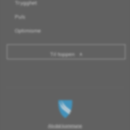
Trygghet
Puls
Optimisme
Til toppen
Alvdal kommune