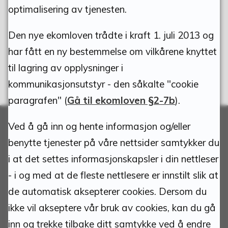
Ja
Nei
optimalisering av tjenesten.
Den nye ekomloven trådte i kraft 1. juli 2013 og
har fått en ny bestemmelse om vilkårene knyttet
til lagring av opplysninger i
kommunikasjonsutstyr - den såkalte "cookie
paragrafen" (
Gå til ekomloven §2-7b
).
Ved å gå inn og hente informasjon og/eller
benytte tjenester på våre nettsider samtykker du
Adresse:
i at det settes informasjonskapsler i din nettleser
- i og med at de fleste nettlesere er innstilt slik at
Tynset kommune
de automatisk aksepterer cookies. Dersom du
Torvgata 1
ikke vil akseptere vår bruk av cookies, kan du gå
2500 Tynset
inn og trekke tilbake ditt samtykke ved å endre