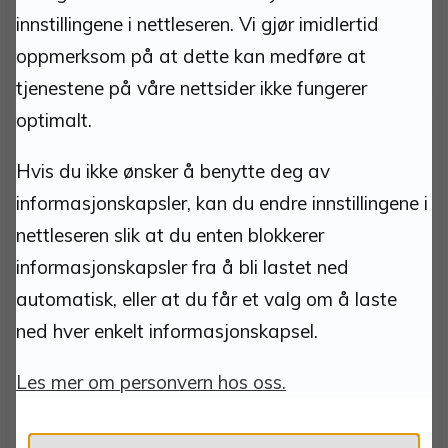
innstillingene i nettleseren. Vi gjør imidlertid
Org.nr.: 940837685
Kommunenummer: 3427
oppmerksom på at dette kan medføre at
Bankkonto: 1813 52 30444
tjenestene på våre nettsider ikke fungerer
Bankkonto innbetaling faktura m/KID: 1813 52
optimalt.
30266
VIPPS: 518958
Hvis du ikke ønsker å benytte deg av
informasjonskapsler, kan du endre innstillingene i
nettleseren slik at du enten blokkerer
Kontakt:
informasjonskapsler fra å bli lastet ned
automatisk, eller at du får et valg om å laste
postmottak@tynset.kommune.no
ned hver enkelt informasjonskapsel.
eDialog
(sikker kanal for dokumentinnsending)
Les mer om personvern hos oss.
Tlf: 62 48 50 00 man-fre 10.00-15.00.
Teknisk vakttelefon