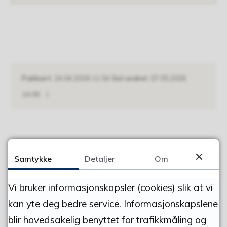
Publisert
24.04.2018 11.54
Sist endret
07.05.2026
14.06
DEL MED ANDRE
Samtykke
Detaljer
Om
Del på Facebook
Del på Twitter
Del på Linke
Tips e
Vi bruker informasjonskapsler (cookies) slik at vi
Fant du det du lette etter?
kan yte deg bedre service. Informasjonskapslene
blir hovedsakelig benyttet for trafikkmåling og