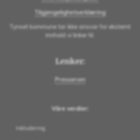
Tilgjengelighetserklæring
Tynset kommune tar ikke ansvar for eksternt
innhold vi linker til.
Lenker:
Presserom
Våre verdier:
Inkludering