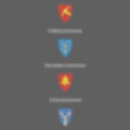
Folldal kommune
Rendalen kommune
Tolga kommune