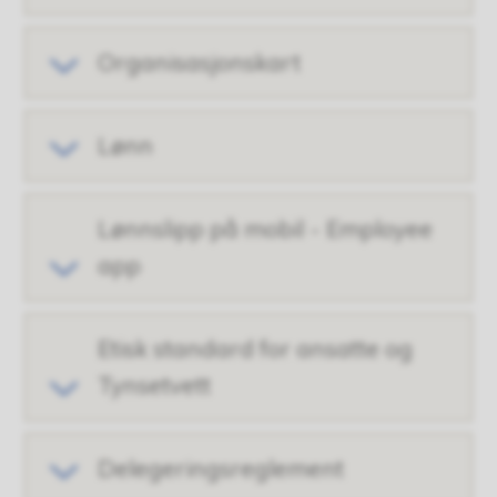
Organisasjonskart
Lønn
Lønnslipp på mobil - Employee
app
Etisk standard for ansatte og
Tynsetvett
Delegeringsreglement