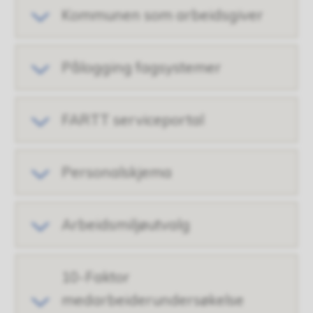
Kommunen som arbeidsgiver
Pålogging fagsystemer
FARTT serviceportal
Personalskjema
Arbeidsmiljøutvalg
10-Faktor
medarbeiderundersøkelse