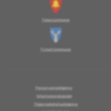
Tolga kommune
Tynset kommune
Personvernerklæring
Informasjonskapsler
Tilgjengelighetserklæring