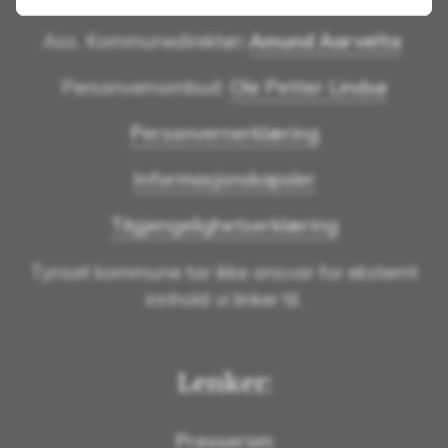
Ass. Kommunedirektør
:
Amund Aarvelta
Personvernombud:
Ole Petter Lindsø
Personvernerklæring
Informasjonskapsler
Tilgjengelighetserklæring
Tynset kommune tar ikke ansvar for eksternt
innhold vi linker til.
Lenker:
Presserom