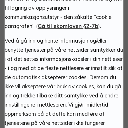
Adresse:
til lagring av opplysninger i
kommunikasjonsutstyr - den såkalte "cookie
Tynset kommune
paragrafen" (
Gå til ekomloven §2-7b
).
Torvgata 1
Ved å gå inn og hente informasjon og/eller
2500 Tynset
benytte tjenester på våre nettsider samtykker du
i at det settes informasjonskapsler i din nettleser
Org.nr.: 940837685
- i og med at de fleste nettlesere er innstilt slik at
Kommunenummer: 3427
Bankkonto: 1813 52 30444
de automatisk aksepterer cookies. Dersom du
Bankkonto innbetaling faktura m/KID: 1813 52
ikke vil akseptere vår bruk av cookies, kan du gå
30266
inn og trekke tilbake ditt samtykke ved å endre
VIPPS: 518958
innstillingene i nettleseren. Vi gjør imidlertid
oppmerksom på at dette kan medføre at
Kontakt:
tjenestene på våre nettsider ikke fungerer