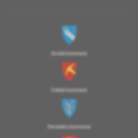
Alvdal kommune
Folldal kommune
Rendalen kommune