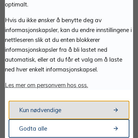
optimalt.
postmottak@tynset.kommune.no
Hvis du ikke ønsker å benytte deg av
eDialog
(sikker kanal for dokumentinnsending)
informasjonskapsler, kan du endre innstillingene i
nettleseren slik at du enten blokkerer
Tlf: 62 48 50 00 man-fre 10.00-15.00.
informasjonskapsler fra å bli lastet ned
Teknisk vakttelefon
automatisk, eller at du får et valg om å laste
911 25 533
ned hver enkelt informasjonskapsel.
Les mer om personvern hos oss.
Kun nødvendige
Om nettstedet:
Godta alle
Ansvarlig redaktør: