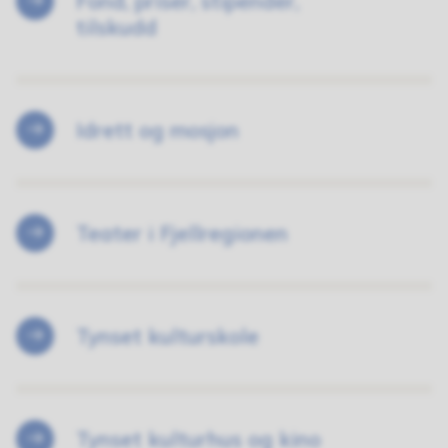
Fond, priser, stipender,
tilskudd
Idrett og mosjon
Teater i Fjellregionen
Tynset kulturskole
Tynset kulturhus og kino