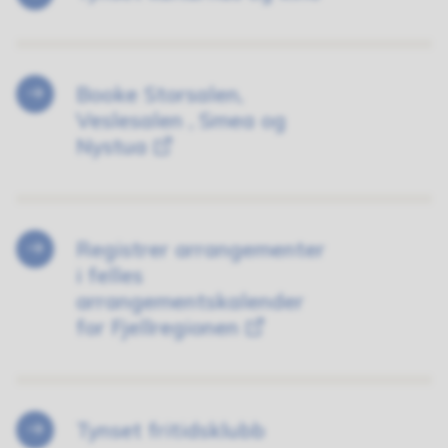
Booke Storsalen,
Veslesalen , Smea og
Nystua
Registrer arrangementer
i felles
arrangementskalender
for Fjellregionen
Tynset fritidsklubb