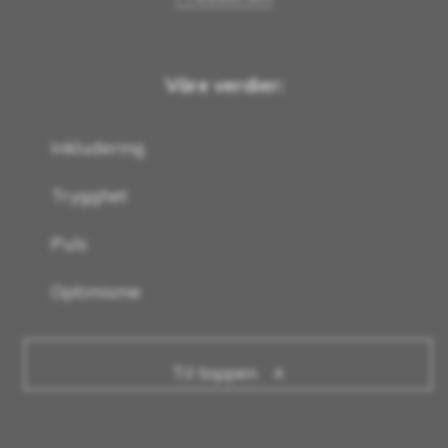
Våre verdier:
Inkludering
Trygghet
Puls
Optimisme
Til toppen