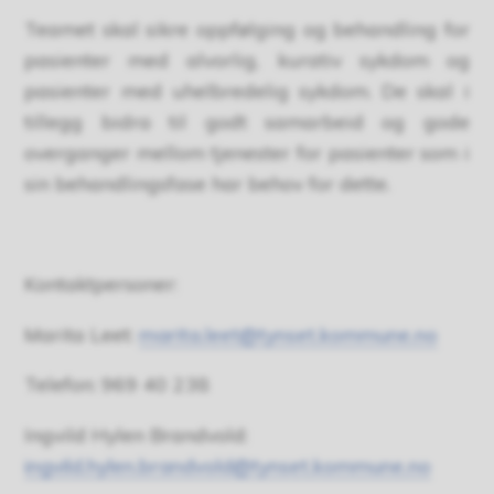
Teamet skal sikre oppfølging og behandling for
pasienter med alvorlig, kurativ sykdom og
pasienter med uhelbredelig sykdom. De skal i
tillegg bidra til godt samarbeid og gode
overganger mellom tjenester for pasienter som i
sin behandlingsfase har behov for dette.
Kontaktpersoner:
Marita Leet:
marita.leet@tynset.kommune.no
Telefon: 969 40 238
Ingvild Hylen Brandvold:
ingvild.hylen.brandvold@tynset.kommune.no