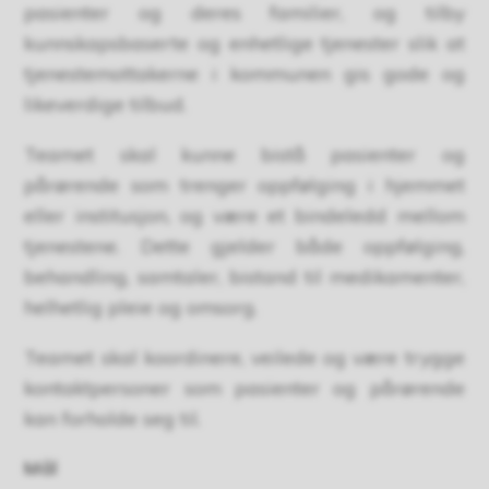
pasienter og deres familier, og tilby
kunnskapsbaserte og enhetlige tjenester slik at
tjenestemottakerne i kommunen gis gode og
likeverdige tilbud.
Teamet skal kunne bistå pasienter og
pårørende som trenger oppfølging i hjemmet
eller institusjon, og være et bindeledd mellom
tjenestene. Dette gjelder både oppfølging,
behandling, samtaler, bistand til medikamenter,
helhetlig pleie og omsorg.
Teamet skal koordinere, veilede og være trygge
kontaktpersoner som pasienter og pårørende
kan forholde seg til.
Mål