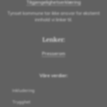
Tilgjengelighetserklæring
Tynset kommune tar ikke ansvar for eksternt
innhold vi linker til.
Lenker:
Presserom
Våre verdier:
Inkludering
Trygghet