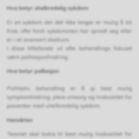
Hva betyr uhelbredelig sykdom
Er en sykdom der det ikke lenger er mulig å bli
frisk, ofte fordi sykdommen har spredt seg eller
er i et avansert stadium.
I disse tilfellende vil ofte behandlings fokuset
være palliasjon/lindring.
Hva betyr palliasjon
Pallitativ behandling er å gi best mulig
symptomlindring, pleie omsorg og livskvalitet for
pasienter med uhelbredelig sykdom.
Hensikten
Teamet skal bidra til best mulig livskvalitet for