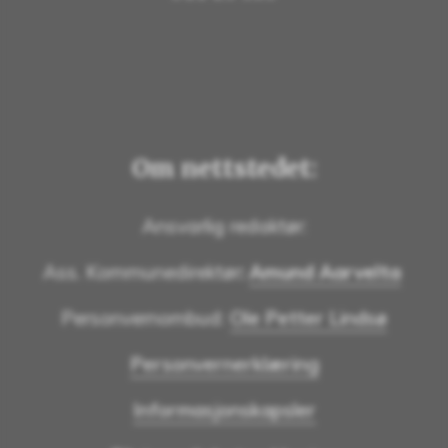
Om nettstedet:
Ansvarlig redaktør:
Ass. Kommunedirektør
:
Amund Aarvelta
Personvernombud:
Ole Petter Lindsø
Personvernerklæring
Informasjonskapsler