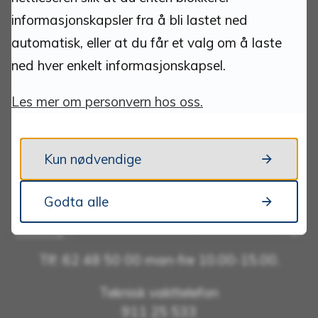
Kommunenummer: 3427
informasjonskapsler fra å bli lastet ned
Bankkonto: 1813 52 30444
automatisk, eller at du får et valg om å laste
Bankkonto innbetaling faktura m/KID: 1813 52
ned hver enkelt informasjonskapsel.
30266
VIPPS: 518958
Les mer om personvern hos oss.
Kontakt:
Kun nødvendige
postmottak@tynset.kommune.no
Godta alle
eDialog
(sikker kanal for dokumentinnsending)
Tlf: 62 48 50 00 man-fre 10.00-15.00.
Teknisk vakttelefon
911 25 533