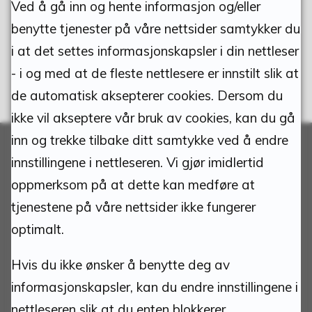
Ved å gå inn og hente informasjon og/eller
benytte tjenester på våre nettsider samtykker du
i at det settes informasjonskapsler i din nettleser
- i og med at de fleste nettlesere er innstilt slik at
de automatisk aksepterer cookies. Dersom du
ikke vil akseptere vår bruk av cookies, kan du gå
inn og trekke tilbake ditt samtykke ved å endre
innstillingene i nettleseren. Vi gjør imidlertid
Adresse:
oppmerksom på at dette kan medføre at
tjenestene på våre nettsider ikke fungerer
Tynset kommune
optimalt.
Torvgata 1
Hvis du ikke ønsker å benytte deg av
2500 Tynset
informasjonskapsler, kan du endre innstillingene i
nettleseren slik at du enten blokkerer
Org.nr.: 940837685