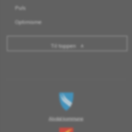
Puls
Optimisme
Til toppen
Alvdal kommune