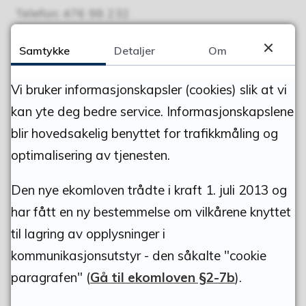
Telefon: 476 98 232
Samtykke
Detaljer
Om
Publisert av
Bodil Langtjernet Vingelsgaard
Publisert
22.12.2022 10.30
Sist endret
13.05.2026
Vi bruker informasjonskapsler (cookies) slik at vi
10.02
kan yte deg bedre service. Informasjonskapslene
blir hovedsakelig benyttet for trafikkmåling og
optimalisering av tjenesten.
Den nye ekomloven trådte i kraft 1. juli 2013 og
DEL MED ANDRE
har fått en ny bestemmelse om vilkårene knyttet
Del på Facebook
Del på Twitter
Del på Linke
Tips e
til lagring av opplysninger i
Fant du det du lette etter?
kommunikasjonsutstyr - den såkalte "cookie
paragrafen" (
Gå til ekomloven §2-7b
).
Ja
Nei