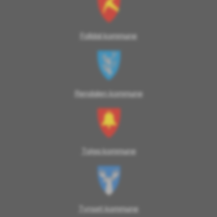
Folldal kommune
Rendalen kommune
Tolga kommune
Tynset kommune