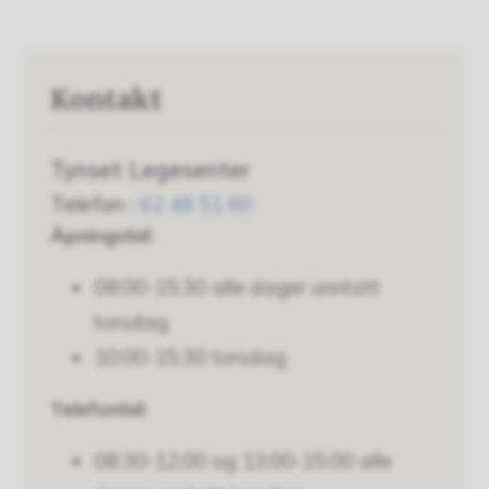
Kontakt
Tynset Legesenter
Telefon
62 48 51 60
Åpningstid:
08:00-15:30 alle dager unntatt
torsdag
10:00-15:30 torsdag
Telefontid:
08:30-12:00 og 13:00-15:00 alle