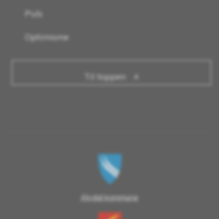
Puls
Optimisme
Til toppen
Alvdal kommune