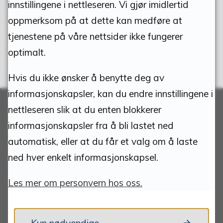
innstillingene i nettleseren. Vi gjør imidlertid
oppmerksom på at dette kan medføre at
tjenestene på våre nettsider ikke fungerer
optimalt.
Hvis du ikke ønsker å benytte deg av
informasjonskapsler, kan du endre innstillingene i
nettleseren slik at du enten blokkerer
informasjonskapsler fra å bli lastet ned
Adresse:
automatisk, eller at du får et valg om å laste
ned hver enkelt informasjonskapsel.
Tynset kommune
Torvgata 1
Les mer om personvern hos oss.
2500 Tynset
Org.nr.: 940837685