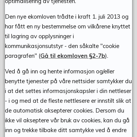
optimalisering av tjenesten.
henvendelser på telefon 62 48 51 62 fra
kl. 08:00-15:30 alle hverdager.
Den nye ekomloven trådte i kraft 1. juli 2013 og
har fått en ny bestemmelse om vilkårene knyttet
til lagring av opplysninger i
kommunikasjonsutstyr - den såkalte "cookie
Adresse
paragrafen" (
Gå til ekomloven §2-7b
).
Torvgata1
Ved å gå inn og hente informasjon og/eller
2500 Tynset
benytte tjenester på våre nettsider samtykker du
i at det settes informasjonskapsler i din nettleser
- i og med at de fleste nettlesere er innstilt slik at
de automatisk aksepterer cookies. Dersom du
Fant du det du lette etter?
ikke vil akseptere vår bruk av cookies, kan du gå
inn og trekke tilbake ditt samtykke ved å endre
Ja
Nei