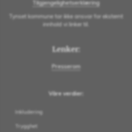
Tilgjengelighetserklæring
Tynset kommune tar ikke ansvar for eksternt
innhold vi linker til.
Lenker:
Presserom
Våre verdier:
Inkludering
Trygghet