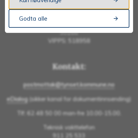
Kun nødvendige
Kommunenummer: 3427
Bankkonto: 1813 52 30444
Godta alle
Bankkonto innbetaling faktura m/KID: 1813 52
30266
VIPPS: 518958
Kontakt:
postmottak@tynset.kommune.no
eDialog
(sikker kanal for dokumentinnsending)
Tlf: 62 48 50 00 man-fre 10.00-15.00.
Teknisk vakttelefon
911 25 533