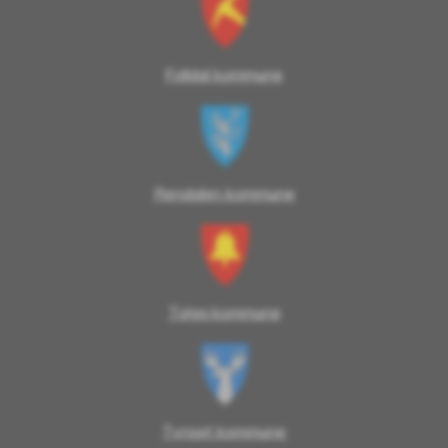
Folldal kommune
Rendalen kommune
Tolga kommune
Tynset kommune