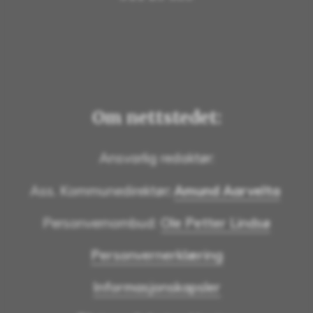
Om nettstedet:
Ansvarlig redaktør:
Ass. Kommunedirektør
:
Amund Aarvelta
Personvernombud:
Ole Petter Lindsø
Personvernerklæring
Informasjonskapsler