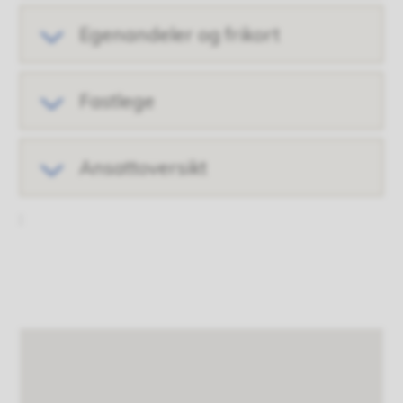
Egenandeler og frikort
Fastlege
Ansattoversikt
: