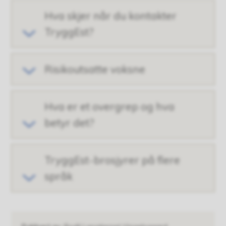
Hva skjer når du kontakter
TryggEst?
Risikoutsatte voksne
Hva er et overgrep og hva
betyr det?
TryggEst-brosjyrer på flere
språk