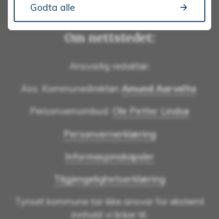
Godta alle
Om nettstedet:
Ansvarlig redaktør:
Ass. Kommunedirektør
:
Amund Aarvelta
Personvernombud:
Ole Petter Lindsø
Personvernerklæring
Informasjonskapsler
Tilgjengelighetserklæring
Tynset kommune tar ikke ansvar for eksternt
innhold vi linker til.