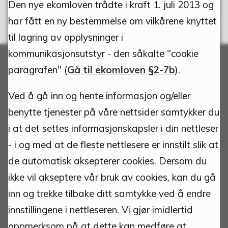
Den nye ekomloven trådte i kraft 1. juli 2013 og
har fått en ny bestemmelse om vilkårene knyttet
til lagring av opplysninger i
kommunikasjonsutstyr - den såkalte "cookie
paragrafen" (
Gå til ekomloven §2-7b
).
Adresse:
Ved å gå inn og hente informasjon og/eller
benytte tjenester på våre nettsider samtykker du
Tynset kommune
i at det settes informasjonskapsler i din nettleser
Torvgata 1
- i og med at de fleste nettlesere er innstilt slik at
2500 Tynset
de automatisk aksepterer cookies. Dersom du
ikke vil akseptere vår bruk av cookies, kan du gå
Org.nr.: 940837685
inn og trekke tilbake ditt samtykke ved å endre
Kommunenummer: 3427
Bankkonto: 1813 52 30444
innstillingene i nettleseren. Vi gjør imidlertid
Bankkonto innbetaling faktura m/KID: 1813 52
oppmerksom på at dette kan medføre at