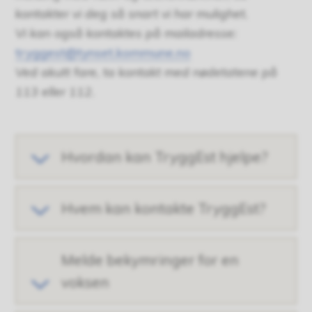
kontakter vi deg så snart vi har mulighet.
Vi kan også kontaktes på mailadresse:
tryggest@tynset.kommune.no
Ved akutt fare, ta kontakt med nødetatene på
113 eller 112.
Hvordan kan TryggEst hjelpe?
Hvem kan kontakte TryggEst?
Melde bekymringer for en
voksen