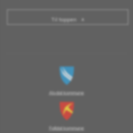
Til toppen
Alvdal kommune
Folldal kommune