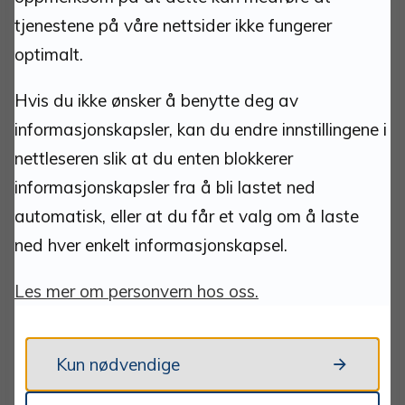
30266
tjenestene på våre nettsider ikke fungerer
VIPPS: 518958
optimalt.
Hvis du ikke ønsker å benytte deg av
Kontakt:
informasjonskapsler, kan du endre innstillingene i
nettleseren slik at du enten blokkerer
postmottak@tynset.kommune.no
informasjonskapsler fra å bli lastet ned
eDialog
(sikker kanal for dokumentinnsending)
automatisk, eller at du får et valg om å laste
ned hver enkelt informasjonskapsel.
Tlf: 62 48 50 00 man-fre 10.00-15.00.
Les mer om personvern hos oss.
Teknisk vakttelefon
911 25 533
Kun nødvendige