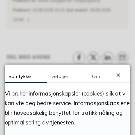
Publisert av
Bodil Langtjernet Vingelsgaard
Publisert
15.06.2026 10.31
Sist endret
18.06.2026
10.46
DEL MED ANDRE
Del på Facebook
Del på Twitter
Del på Linke
Tips e
Samtykke
Detaljer
Om
Fant du det du lette etter?
Vi bruker informasjonskapsler (cookies) slik at vi
kan yte deg bedre service. Informasjonskapslene
Ja
Nei
blir hovedsakelig benyttet for trafikkmåling og
optimalisering av tjenesten.