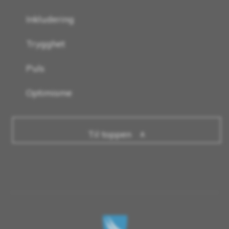
Inkludering
Trygghet
Puls
Optimisme
Til toppen