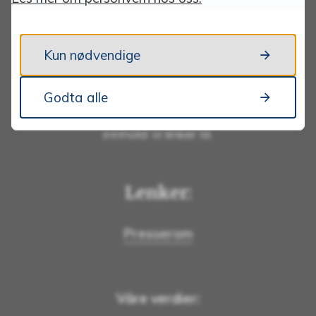
Personvernerklæring
Informasjonskapsler
Kun nødvendige
Tilgjengelighetserklæring
Godta alle
Tynset kommune tar ikke ansvar for eksternt
innhold vi linker til.
Lenker:
Presserom
Våre verdier: