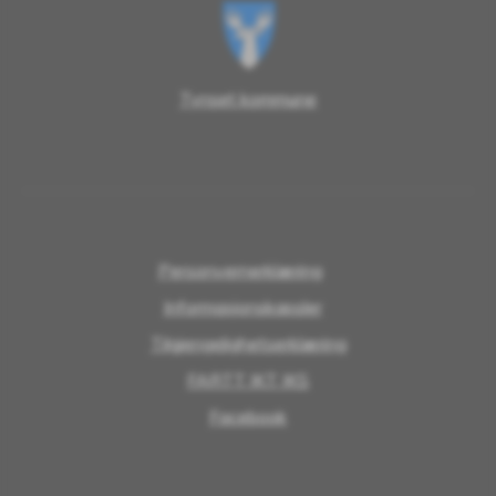
Tynset kommune
Personvernerklæring
Informasjonskapsler
Tilgjengelighetserklæring
FARTT IKT IKS
Facebook