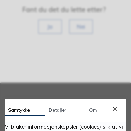
Fant du det du lette etter?
Ja
Nei
Adresse:
Samtykke
Detaljer
Om
Tynset kommune
Vi bruker informasjonskapsler (cookies) slik at vi