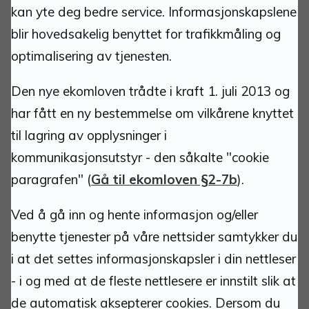
kan yte deg bedre service. Informasjonskapslene
Torvgata 1
blir hovedsakelig benyttet for trafikkmåling og
2500 Tynset
optimalisering av tjenesten.
Org.nr.: 940837685
Kommunenummer: 3427
Den nye ekomloven trådte i kraft 1. juli 2013 og
Bankkonto: 1813 52 30444
har fått en ny bestemmelse om vilkårene knyttet
Bankkonto innbetaling faktura m/KID: 1813 52
til lagring av opplysninger i
30266
kommunikasjonsutstyr - den såkalte "cookie
VIPPS: 518958
paragrafen" (
Gå til ekomloven §2-7b
).
Ved å gå inn og hente informasjon og/eller
Kontakt:
benytte tjenester på våre nettsider samtykker du
i at det settes informasjonskapsler i din nettleser
postmottak@tynset.kommune.no
- i og med at de fleste nettlesere er innstilt slik at
eDialog
(sikker kanal for dokumentinnsending)
de automatisk aksepterer cookies. Dersom du