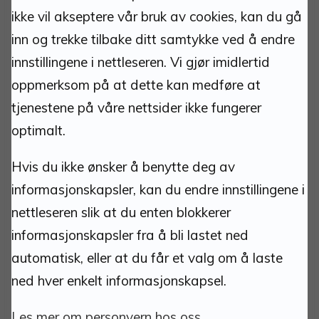
ikke vil akseptere vår bruk av cookies, kan du gå
Tlf: 62 48 50 00 man-fre 10.00-15.00.
inn og trekke tilbake ditt samtykke ved å endre
Teknisk vakttelefon
innstillingene i nettleseren. Vi gjør imidlertid
911 25 533
oppmerksom på at dette kan medføre at
tjenestene på våre nettsider ikke fungerer
optimalt.
Hvis du ikke ønsker å benytte deg av
informasjonskapsler, kan du endre innstillingene i
Om nettstedet:
nettleseren slik at du enten blokkerer
informasjonskapsler fra å bli lastet ned
Ansvarlig redaktør:
automatisk, eller at du får et valg om å laste
Ass. Kommunedirektør
:
Amund Aarvelta
ned hver enkelt informasjonskapsel.
Personvernombud:
Ole Petter Lindsø
Les mer om personvern hos oss.