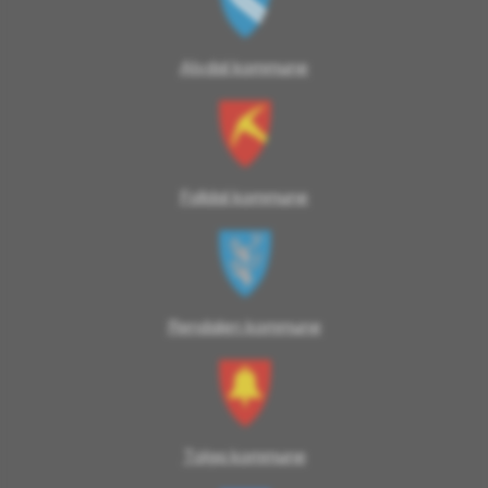
Alvdal kommune
Folldal kommune
Rendalen kommune
Tolga kommune