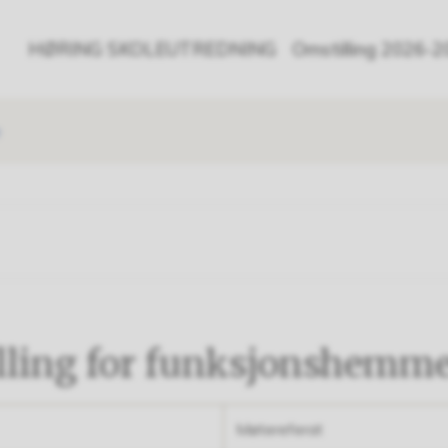
HØRING SKOLEUTREDNING
Omstilling 2026-
e
tilling for funksjonshemm
Møtereferat