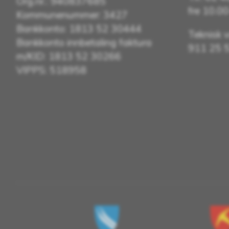
Org.nr.: 940837685
fre 10.0
Kommunenummer: 3427
Bankkonto: 1813 52 30444
Teknisk v
Bankkonto innbetaling faktura
911 25 
m/KID: 1813 52 30266
VIPPS: 518958