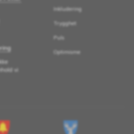
Inkludering
Trygghet
Puls
ring
Optimisme
kke
nhold vi