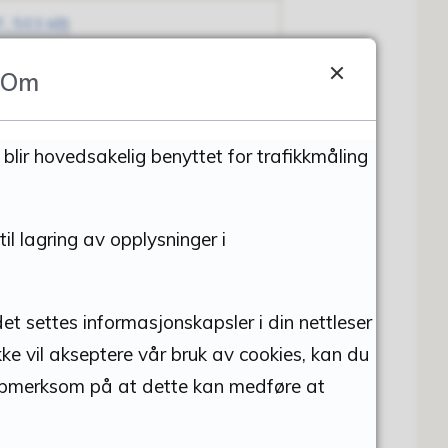
, 503 kB)
, 287 kB)
Om
, 337 kB)
 blir hovedsakelig benyttet for trafikkmåling
il lagring av opplysninger i
et settes informasjonskapsler i din nettleser
kke vil akseptere vår bruk av cookies, kan du
Del på Facebook
Del på Twitter
Del på LinkedIn
Tips en venn
d oppmerksom på at dette kan medføre at