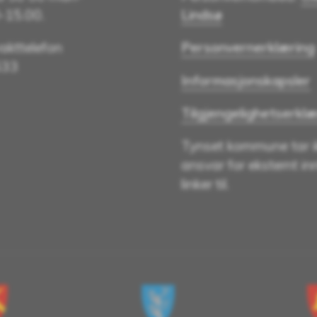
0-15.00.
Lindsø
akttelefon
Personvernerklæring
533
Informasjonskapsler
Tilgjengelighetserklæ
Tynset kommune tar i
ansvar for eksternt in
linker til.