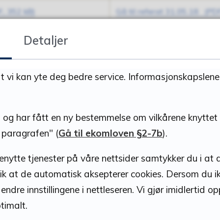
, 352 kB)
Gå til referat 31.05.18
(PDF
, 348 kB)
Gå til referat 08.03.18
(PDF
Detaljer
, 352 kB)
Gå til referat 25.01.18
(PDF
at vi kan yte deg bedre service. Informasjonskapslene
 og har fått en ny bestemmelse om vilkårene knyttet t
 paragrafen" (
Gå til ekomloven §2-7b
).
enytte tjenester på våre nettsider samtykker du i at d
t slik at de automatisk aksepterer cookies. Dersom du i
 endre innstillingene i nettleseren. Vi gjør imidlerti
timalt.