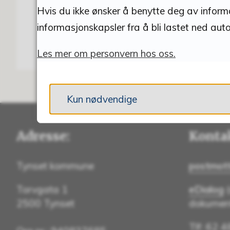
Hvis du ikke ønsker å benytte deg av informas
informasjonskapsler fra å bli lastet ned auto
Les mer om personvern hos oss.
Kun nødvendige
Adresse:
Konta
Tynset kommune
postmot
Torvgata 1
eDialog
(
2500 Tynset
dokument
Tlf: 62 