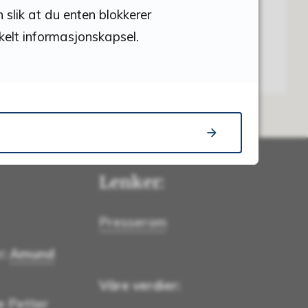
 slik at du enten blokkerer
nkelt informasjonskapsel.
Lenker:
Presserom
r
:
Amund
Våre verdier:
e Petter