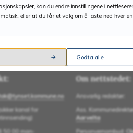
Fant du det du lette etter?
jonskapsler, kan du endre innstillingene i nettleseren
matisk, eller at du får et valg om å laste ned hver e
Ja
Nei
Godta alle
kt:
Om nettstedet:
tak@tynset.kommune.no
Ansvarlig redaktør:
sikker kanal for
Ass. Kommunedirektø
innsending)
Aarvelta
48 50 00 man-
Personvernombud:
Ol