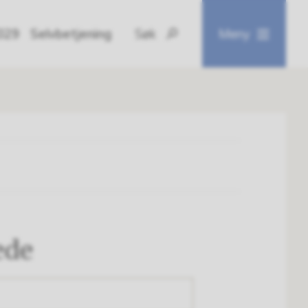
2029
Selvbetjening
Søk
Meny
ede