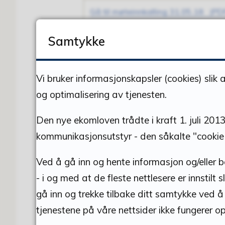
Gå til møteinnkalling 31.05.18
(PDF
Gå til møteinnkalling 08.03.18
(PDF
Samtykke
Gå til møteinnkalling 25.01.18
(PDF
Vi bruker informasjonskapsler (cookies) slik 
og optimalisering av tjenesten.
Publisert
01.06.2018 10.41
Den nye ekomloven trådte i kraft 1. juli 2013
kommunikasjonsutstyr - den såkalte "cookie
Ved å gå inn og hente informasjon og/eller b
DEL MED ANDRE
- i og med at de fleste nettlesere er innstil
gå inn og trekke tilbake ditt samtykke ved å
tjenestene på våre nettsider ikke fungerer op