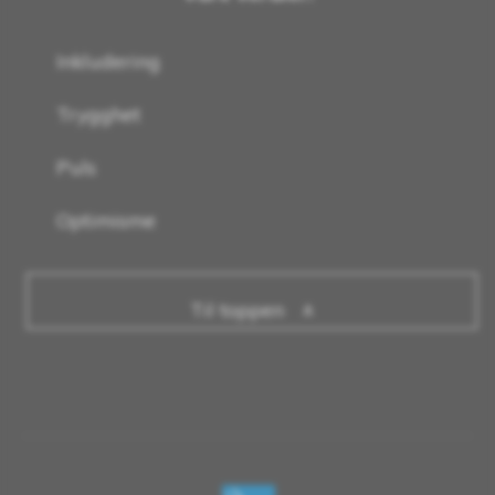
Inkludering
Trygghet
Puls
Optimisme
Til toppen