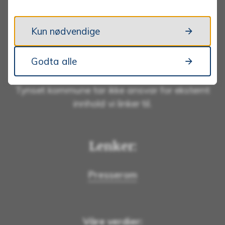
Personvernerklæring
Kun nødvendige
Informasjonskapsler
Godta alle
Tilgjengelighetserklæring
Tynset kommune tar ikke ansvar for eksternt
innhold vi linker til.
Lenker:
Presserom
Våre verdier: