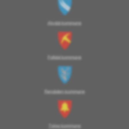
Alvdal kommune
Folldal kommune
Rendalen kommune
Tolga kommune