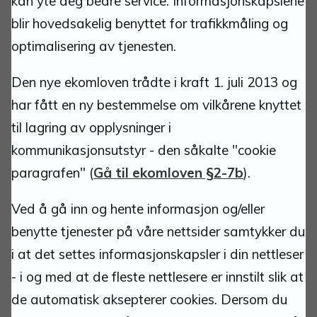
kan yte deg bedre service. Informasjonskapslene
blir hovedsakelig benyttet for trafikkmåling og
Torvgata 1
optimalisering av tjenesten.
2500 Tynset
Den nye ekomloven trådte i kraft 1. juli 2013 og
Org.nr.: 940837685
har fått en ny bestemmelse om vilkårene knyttet
Kommunenummer: 3427
Bankkonto: 1813 52 30444
til lagring av opplysninger i
Bankkonto innbetaling faktura m/KID: 1813 52
kommunikasjonsutstyr - den såkalte "cookie
30266
paragrafen" (
Gå til ekomloven §2-7b
).
VIPPS: 518958
Ved å gå inn og hente informasjon og/eller
benytte tjenester på våre nettsider samtykker du
Kontakt:
i at det settes informasjonskapsler i din nettleser
- i og med at de fleste nettlesere er innstilt slik at
postmottak@tynset.kommune.no
de automatisk aksepterer cookies. Dersom du
eDialog
(sikker kanal for dokumentinnsending)