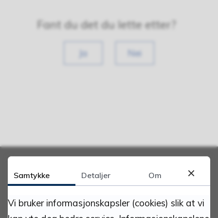
Fant du det du lette etter?
Ja
Nei
Samtykke
Detaljer
Om
Adresse:
Vi bruker informasjonskapsler (cookies) slik at vi
Tynset kommune