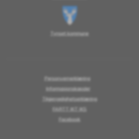
Tynset kommune
Personvernerklæring
Informasjonskapsler
Tilgjengelighetserklæring
FARTT IKT IKS
Facebook