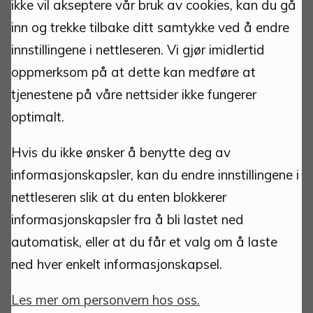
ikke vil akseptere vår bruk av cookies, kan du gå
inn og trekke tilbake ditt samtykke ved å endre
Tlf: 62 48 50 00 man-fre 10.00-15.00.
innstillingene i nettleseren. Vi gjør imidlertid
Teknisk vakttelefon
oppmerksom på at dette kan medføre at
911 25 533
tjenestene på våre nettsider ikke fungerer
optimalt.
Hvis du ikke ønsker å benytte deg av
informasjonskapsler, kan du endre innstillingene i
nettleseren slik at du enten blokkerer
Om nettstedet:
informasjonskapsler fra å bli lastet ned
automatisk, eller at du får et valg om å laste
Ansvarlig redaktør:
ned hver enkelt informasjonskapsel.
Ass. Kommunedirektør
:
Amund Aarvelta
Les mer om personvern hos oss.
Personvernombud:
Ole Petter Lindsø